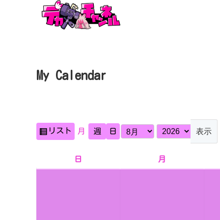
My Calendar
表
リスト
月
週
日
月
年
示
日
月
日
月
曜
曜
日
日