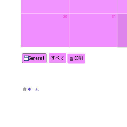
月
月
23
24
日
日
2026
2026
30
31
年
年
8
8
月
月
30
31
日
日
カ
表
General
すべて
印刷
テ
示
ゴ
リ
ー
ホーム