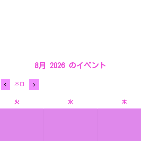
8月 2026 のイベント
前
次
本日
へ
へ
火
水
木
火
水
木
曜
曜
曜
日
日
日