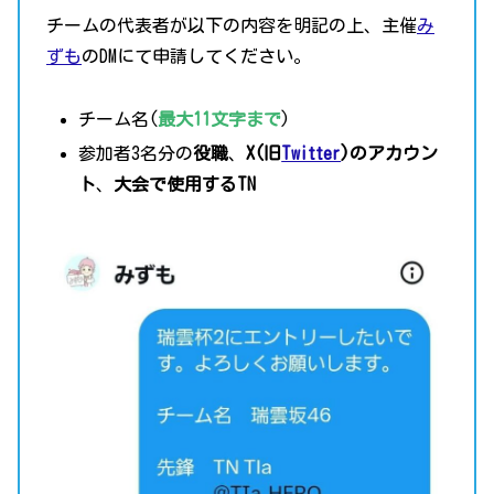
チームの代表者が以下の内容を明記の上、主催
み
ずも
のDMにて申請してください。
チーム名(
最大11文字まで
)
参加者3名分の
役職
、
X(旧
Twitter
)のアカウン
ト
、
大会で使用するTN